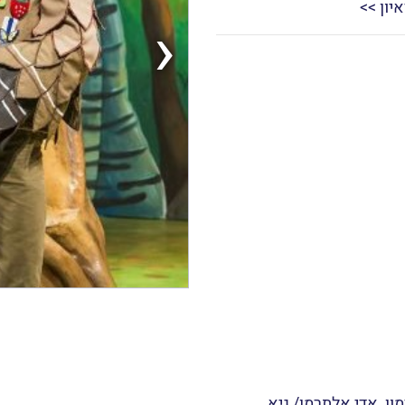
יון >>
‹
מון, אדי אלתרמן/ גיא