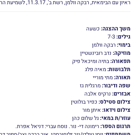
ראיון עם הבימאית, רבקה וולמן, רשת ב', 11.3.17,
לשמיעת הרא
משך ההצגה:
כשעה
גילים:
7-3
בימוי:
רבקה וולמן
מוזיקה:
נדב רובינשטיין
תפאורה:
בתיה ומיכאל פיק
תלבושות:
מאיה פלג
תאורה:
מתי מוריי
שפה ודיבור:
מרגלית גז
אבזרים:
נרקיס אלבה
צילום סטילס:
כפיר בולוטין
צילום וידאו:
איתן מור
עוזר/ת במאי:
גל שלום כהן
תרגום הספר:
רימונה די- נור. נוסח עברי: דניאל אפרת.
משתתפים:
יוסי טולדו/ניר זליחובסקי, אור ברכה וצר/ספיר דר