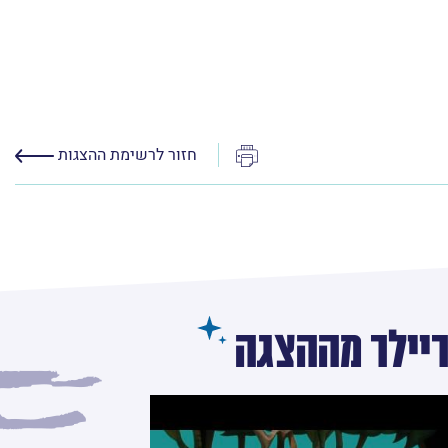
הדפס
חזור לרשימת ההצגות
יילר מההצגה
מנת לראות את הסרטון טריילר מההצגה