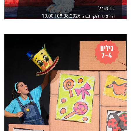
כראמל
ההצגה הקרובה:
08.08.2026 | 10:00
אולם אסיא,מוזיאון ת"א,שד' שאול המלך 21 ת"א
לפרטים נוספים ורכישה