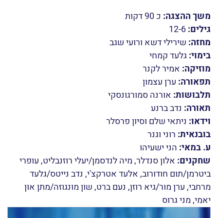
משך ההצגה:
כ 90 דקות
גילים:
12-6
מחזה:
שירילי דשא ורועי שגב
בימוי:
גלעד קמחי
מוזיקה:
אמיר לקנר
תפאורה:
ערן עצמון
תלבושות:
אורנה סמורגונסקי
תאורה:
נדב ברנע
וידאו:
ניתאי שלם וסיון פרסלר
בובנאית:
רוני וגנר
ע. במאי:
הני ישעיהו
שחקנים:
אלון סנדלר, מיה לנדסמן/יעלי רוזנבליט, עופרי
ביטרמן/תום חודורוב, אלעד אטרקצ'י, נדב נייטס/גלעד
מרחבי, ערן מור/גיא רוזן, נעם ברט, שון מונגוזה/מתן און
יאמי, מני גרוס