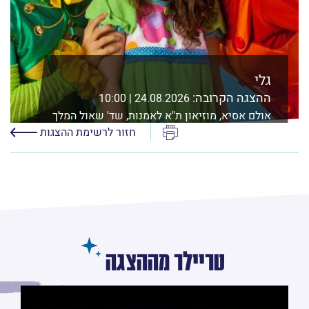
גלי
ההצגה הקרובה:
24.08.2026 | 10:00
אולם אסיא, מוזיאון ת"א לאמנות, שד' שאול המלך
21
הדפס
חזור לרשימת ההצגות
לפרטים נוספים ורכישה
טריילר מההצגה
לחץ/י על מנת לראות את הסרטון טריילר מההצגה