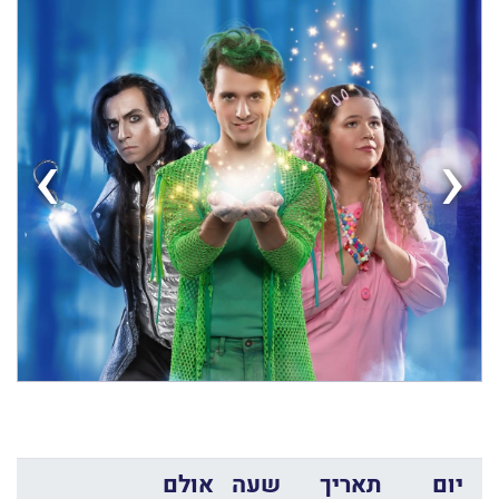
›
‹
יום
תאריך
שעה
אולם