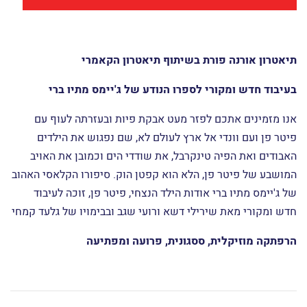
תיאטרון אורנה פורת בשיתוף תיאטרון הקאמרי
בעיבוד חדש ומקורי לספרו הנודע של ג'יימס מתיו ברי
אנו מזמינים אתכם לפזר מעט אבקת פיות ובעזרתה לעוף עם
פיטר פן ועם וונדי אל ארץ לעולם לא, שם נפגוש את הילדים
האבודים ואת הפיה טינקרבל, את שודדי הים וכמובן את האויב
המושבע של פיטר פן, הלא הוא קפטן הוק. סיפורו הקלאסי האהוב
של ג'יימס מתיו ברי אודות הילד הנצחי, פיטר פן, זוכה לעיבוד
חדש ומקורי מאת שירילי דשא ורועי שגב ובבימויו של גלעד קמחי
הרפתקה מוזיקלית, ססגונית, פרועה ומפתיעה