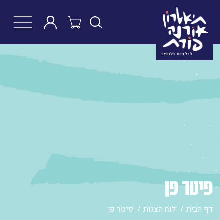
חפש
פיטר פן
דף הבית
לוח הצגות
פיטר פן