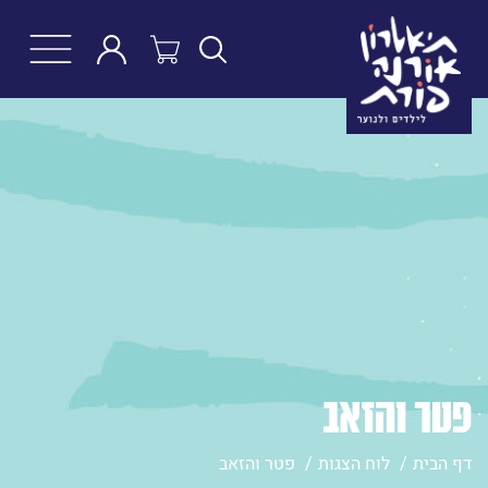
חפש
פטר והזאב
דף הבית
לוח הצגות
פטר והזאב