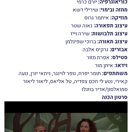
כוריאוגרפיה:
יורם כרמי
מחזה ובימוי:
שירילי דשא
מוזיקה:
איתמר גרוס
עיצוב תפאורה:
נאוה שטר
עיצוב תלבושות:
שירה וייז
עיצוב תאורה:
ברוכי שפיגלמן
אבזרים:
נרקיס אלבה
סטילס:
אפרת מזור
וידאו:
איתן מור
משתתפים:
תומר יפרח, נופר לוינגר, ניתאי יורן, נועה
קאירי, נטע לי חכם צפדיה, טל אליאס, ליאור ליאור
סמואלסון/אדיר בוזגלו
סרטון הכנה