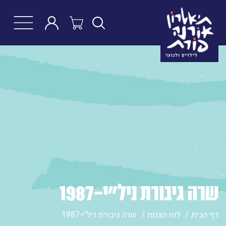
חפש
שרה גיבורת ניל"י-1987
דף הבית
לוח הצגות
שרה גיבורת ניל"י-1987