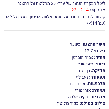
קישור לכתבה ששודרה בגלי צה"ל 18.12.14
ליטל מבקרת הנוער של ערוץ 20 ממליצה על ההצגה
אדיסון>>
22.12.14
קישור לכתבה נרחבת על תומס אלווה אדיסון במגזין גלילאו
(עמ' 14)>>
משך ההצגה:
כשעה
גילים:
12-7
מחזה:
צביה הוברמן
בימוי:
רועי שגב
מוזיקה:
רן בגנו
תפאורה:
זאב לוי
תלבושות:
אביה בש
תאורה:
אורי מורג
אבזרים:
נרקיס אלבה