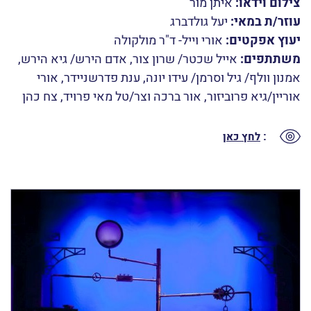
צילום סטילס:
כפיר בולוטין
צילום וידאו:
איתן מור
עוזר/ת במאי:
יעל גולדברג
יעוץ אפקטים:
אורי וייל- ד"ר מולקולה
משתתפים:
אייל שכטר/ שרון צור, אדם הירש/ גיא הירש,
אמנון וולף/ גיל וסרמן/ עידו יונה, ענת פדרשניידר, אורי
אוריין/גיא פרוביזור, אור ברכה וצר/טל מאי פרויד, צח כהן
:
לחץ כאן