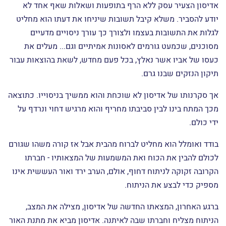
המשפחה ובית הספר.
אדיסון הצעיר עסק ללא הרף בתופעות ושאלות שאף אחד לא
יודע להסביר. משלא קיבל תשובות שיניחו את דעתו הוא מחליט
לגלות את התשובות בעצמו ולצורך כך עורך ניסויים מדעיים
מסוכנים, שכמעט גורמים לאסונות אמיתיים וגם... מעלים את
כעסו של אביו אשר נאלץ, בכל פעם מחדש, לשאת בהוצאות עבור
תיקון הנזקים שבנו גרם.
אך סקרנותו של אדיסון לא שוכחת והוא ממשיך בניסוייו. כתוצאה
מכך המתח בינו לבין סביבתו מחריף והוא מרגיש דחוי ונרדף על
ידי כולם.
בודד ואומלל הוא מחליט לברוח מהבית אבל אז קורה משהו שגורם
לכולם להבין את הכוח ואת המשמעות של המצאותיו - חברתו
הקרובה זקוקה לניתוח דחוף, אולם, הערב ירד ואור העששית אינו
מספיק כדי לבצע את הניתוח.
ברגע האחרון, המצאתו החדשה של אדיסון, מצילה את המצב,