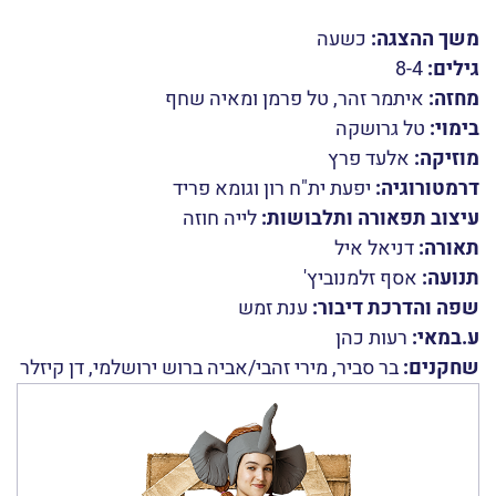
משך ההצגה:
כשעה
גילים:
8-4
מחזה:
איתמר זהר, טל פרמן ומאיה שחף
בימוי:
טל גרושקה
מוזיקה:
אלעד פרץ
דרמטורוגיה:
יפעת ית"ח רון וגומא פריד
עיצוב תפאורה ותלבושות:
לייה חוזה
תאורה:
דניאל איל
תנועה:
אסף זלמנוביץ'
שפה והדרכת דיבור:
ענת זמש
ע.במאי:
רעות כהן
שחקנים:
בר סביר, מירי זהבי/אביה ברוש ירושלמי, דן קיזלר