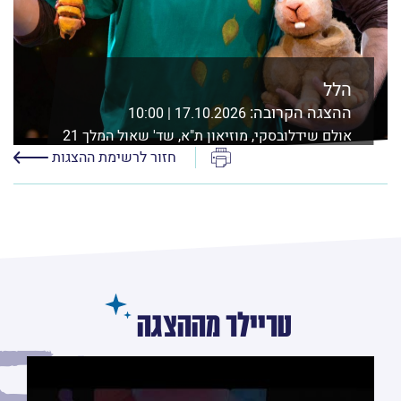
הלל
ההצגה הקרובה:
17.10.2026 | 10:00
אולם שידלובסקי, מוזיאון ת"א, שד' שאול המלך 21
ת"א
הדפס
חזור לרשימת ההצגות
לפרטים נוספים ורכישה
טריילר מההצגה
לחץ/י על מנת לראות את הסרטון טריילר מההצגה