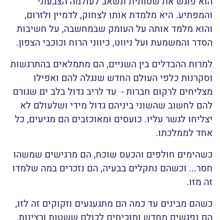
הוא פוגש את שטותית ונשאב לעולמה הצבעוני
והמפתיע. היא מלמדת אותו לצחוק, לדמיין ולזרום,
והוא מלמד אותה על העומק שבמחשבה, על חשיבות
הסדר והמשמעת ועל ניווט, כיווני הרוח וכוכבי הצפון.
למרות ההבדלים בין השניים, הם מתמלאים בהתרגשות
וסקרנות כלפי העולם החדש שנגלה להם ואפילו
מצליחים לרקום חברות - עד לריב גדול בלב ים שגורם
להם לחשוב שהשוני ביניהם גדול מידי ושלעולם לא
יצליחו לגשר עליו.
כועסים ומאוכזבים הם מגיעים, כל
אחד לממלכתו.
כשהימים חולפים והכעס שוכח, הם מרגישים שמשהו
חסר...
ו
כשהם נתקלים בבעיה, הם נזכרים במה שלמדו
זה מזו.
כשהם מבינים עד כמה הם מתגעגעים וזקוקים זה לזו,
הם נפגשים מחדש ומוכיחים לכולם ששטות ורצינות,