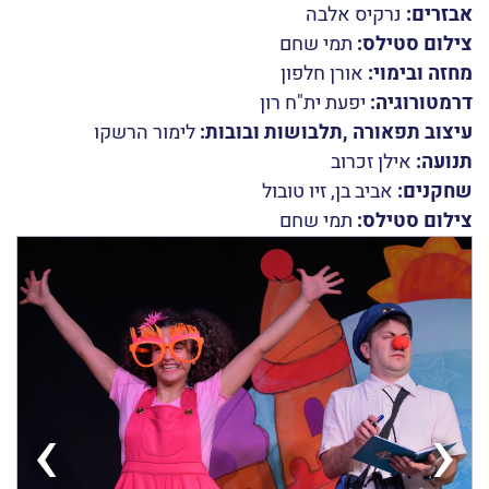
אבזרים:
נרקיס אלבה
צילום סטילס:
תמי שחם
מחזה ובימוי:
אורן חלפון
דרמטורוגיה:
יפעת ית"ח רון
עיצוב תפאורה ,תלבושות ובובות:
לימור הרשקו
תנועה:
אילן זכרוב
שחקנים:
אביב בן, זיו טובול
צילום סטילס:
תמי שחם
›
‹