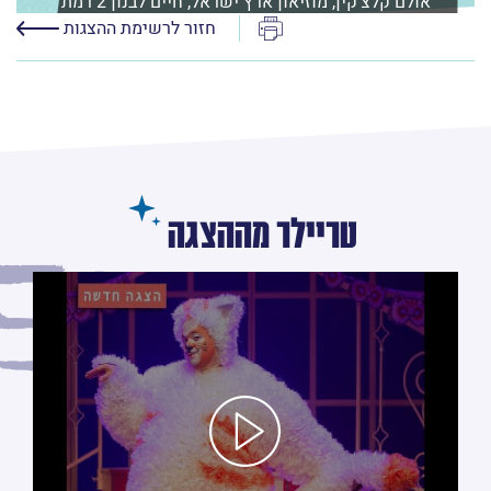
אולם קלצ'קין, מוזיאון ארץ ישראל, חיים לבנון 2 רמת
אביב
הדפס
חזור לרשימת ההצגות
לפרטים נוספים ורכישה
טריילר מההצגה
לחץ/י על מנת לראות את הסרטון טריילר מההצגה