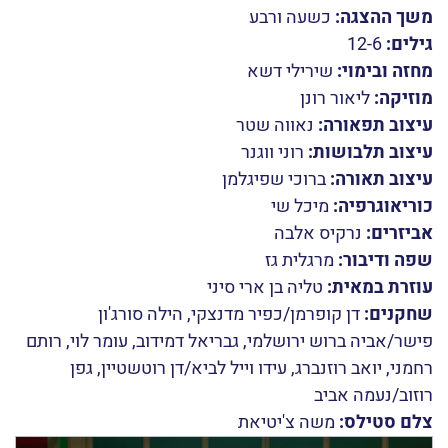
משך ההצגה:
כשעה ורבע
גילים:
12-6
מחזה ובימוי:
שירילי דשא
מוזיקה:
ליאור רונן
עיצוב תפאורה:
נאווה שטר
עיצוב תלבושות:
רוני ווגנר
עיצוב תאורה:
ברוכי שפיגלמן
כוריאוגרפיה:
מיכל שי
אביזרים:
נרקיס אלבה
שפה ודיבור:
מרגלית גז
עוזרת במאית:
טליה בן ארי סיני
שחקנים:
דן קופרמן/כפיר מדנצקי, הילה סורג'ון
פישר/אביה ברוש ירושלמי, גבריאל דמידוב, עומר לוי, רותם
רחמני, יואב רוזנברג, עידו וייל לביא/דן רוטשטיין, גפן
רוזוב/נעמה אביב
צלם סטילס:
משה צ'יטיאת