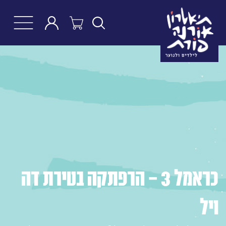
חפש
כראמל 3 - הרפתקה בטירת דה
ויל