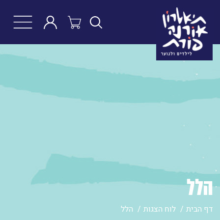
חפש
הלל
דף הבית
לוח הצגות
הלל