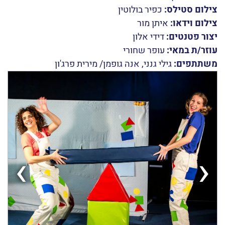
צילום סטילס:
כפיר בולוטין
צילום וידאו:
איתן מור
יצור פטנטים:
דידי אלון
עוזר/ת במאי:
עופר שחורי
משתתפים:
גילי גנני
,
אנה גופמן/ מירית פרג'ון
›
‹