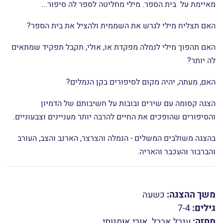
מאיימת על בית הספר. מילי מחליטה לספר לה סיפור...
האם תצליח מילי לגרש את השממית ולהציל את בית הספר?
האם תהפוך מילי לנמלה מפקדת או, אולי, תקבל תפקיד שמתאים
לה יותר?
האם, מעתה, יהיה מקום לסיפורים בקן הנמלים?
הצגה קסומה עם שירים ובובות על חשיבותם של הדמיון
והסיפורים שהופכים את החיים להרבה יותר מעניינים וצבעוניים.
בהצגה משולבים המשלים - הנמלה והצרצר, הארנב והצב, העורב
והברבור והעכבר והאריה.
משך ההצגה:
כשעה
גילים:
7-4
מחזה:
ענבל ארבל, אורי אומנותי