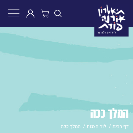
חפש
המלך ככה
דף הבית
לוח הצגות
המלך ככה