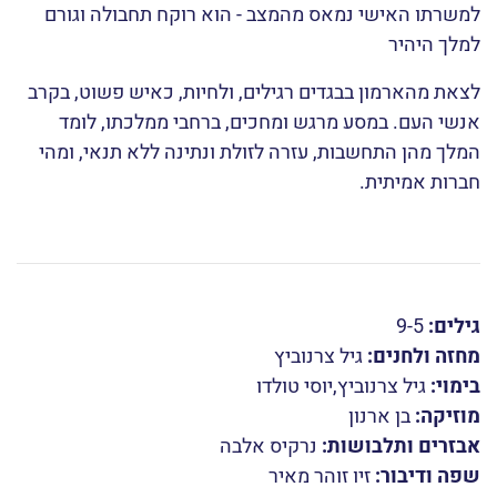
למשרתו האישי נמאס מהמצב - הוא רוקח תחבולה וגורם
למלך היהיר
לצאת מהארמון בבגדים רגילים, ולחיות, כאיש פשוט, בקרב
אנשי העם. במסע מרגש ומחכים, ברחבי ממלכתו, לומד
המלך מהן התחשבות, עזרה לזולת ונתינה ללא תנאי, ומהי
חברות אמיתית.
גילים:
9-5
מחזה ולחנים:
גיל צרנוביץ
בימוי:
גיל צרנוביץ,יוסי טולדו
מוזיקה:
בן ארנון
אבזרים ותלבושות:
נרקיס אלבה
שפה ודיבור:
זיו זוהר מאיר