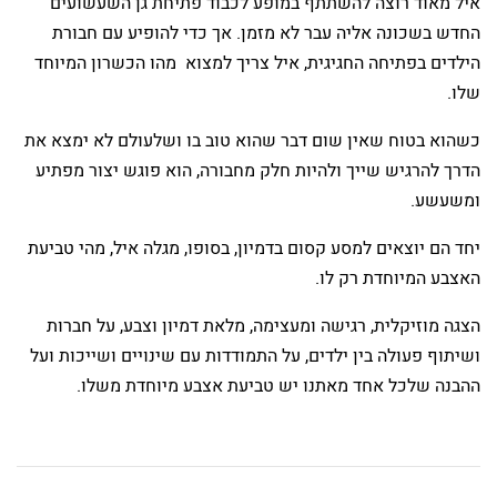
איל מאוד רוצה להשתתף במופע לכבוד פתיחת גן השעשועים
החדש בשכונה אליה עבר לא מזמן. אך כדי להופיע עם חבורת
הילדים בפתיחה החגיגית, איל צריך למצוא מהו הכשרון המיוחד
שלו.
כשהוא בטוח שאין שום דבר שהוא טוב בו ושלעולם לא ימצא את
הדרך להרגיש שייך ולהיות חלק מחבורה, הוא פוגש יצור מפתיע
ומשעשע.
יחד הם יוצאים למסע קסום בדמיון, בסופו, מגלה איל, מהי טביעת
האצבע המיוחדת רק לו.
הצגה מוזיקלית, רגישה ומעצימה, מלאת דמיון וצבע, על חברות
ושיתוף פעולה בין ילדים, על התמודדות עם שינויים ושייכות ועל
ההבנה שלכל אחד מאתנו יש טביעת אצבע מיוחדת משלו.