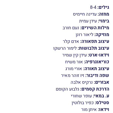
גילים:
8-4
מחזה:
עדינה חיימיס
בימוי:
עידן עמית
מילות השירים:
נעם חורב
מוזיקה:
ליאור רונן
עיצוב תפאורה:
אדם קלר
עיצוב תלבושות:
לימור הרשקו
וידאו-ארט:
עידן קין שמיר
כוריאוגרפיה:
אור משיח
עיצוב תאורה:
אורי מורג
שפה ודיבור:
זיו זוהר מאיר
אבזרים:
נרקיס אלבה
הדרכת קסמים:
גלבוע הקוסם
ע. במאי:
עופר שחורי
סטילס:
כפיר בולוטין
וידאו:
איתן מור