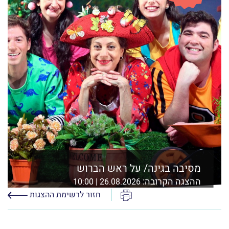
מסיבה בגינה/ על ראש הברוש
ההצגה הקרובה:
26.08.2026 | 10:00
הדפס
אולם אסיא, מוזיאון ת"א,שד' שאול המלך 21 ת"א
חזור לרשימת ההצגות
לפרטים נוספים ורכישה