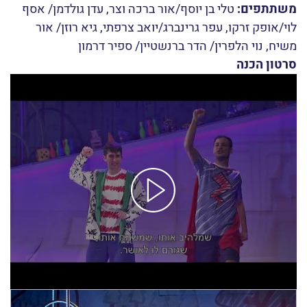
משתתפים:
טלי בן יוסף/אור ברכה וצר, עדן גולדמן/ אסף
לוי/אופק זרקו, עפר גרינברג/יואב צרפתי, גיא רוזן/ אור
משיח, נוי הלפרין/ הדר ברנשטיין/ ספיר דרמון
סרטון הכנה