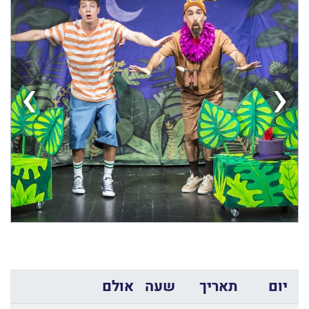
›
‹
יום
תאריך
שעה
אולם