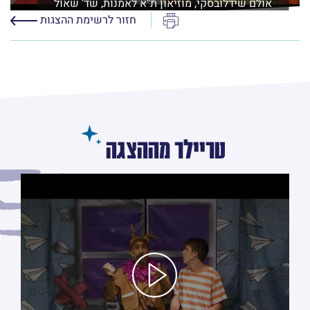
אולם שידלובסקי, מוזיאון ת"א לאמנות, שד' שאול
המלך 21 ת"א
הדפס
חזור לרשימת ההצגות
לפרטים נוספים ורכישה
טריילר מההצגה
לחץ/י על מנת לראות את הסרטון טריילר מההצגה