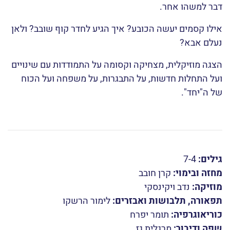
דבר למשהו אחר.
אילו קסמים יעשה הכובע? איך הגיע לחדר קוף שובב? ולאן
נעלם אבא?
הצגה מוזיקלית, מצחיקה וקסומה על התמודדות עם שינויים
ועל התחלות חדשות, על התבגרות, על משפחה ועל הכוח
של ה"יחד".
גילים:
7-4
מחזה ובימוי:
קרן חובב
מוזיקה:
נדב ויקינסקי
תפאורה, תלבושות ואבזרים:
לימור הרשקו
כוריאוגרפיה:
תומר יפרח
שפה ודיבור:
מרגלית גז