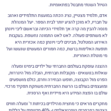
הטיול השנתי מתבטל בפתאומיות.
אדם, תלמיד מצטיין, נציג הכתה במועצת התלמידים ואהוב
על חבריו, לא מוכן להגיע יותר לבית הספר. יעל המנהלת
מנסה להבין מה קרה אך תלמידי הכיתה ובראשם ליבי ויונתן
לא משתפים פעולה. לאט לאט התמונה נחשפת. בעקבות
האירוע המטלטל, מבינים ליבי ויונתן כמה אכזרית היא
תופעת האלימות ברשת, כמה חמורים המעשים שנעשו ועל
מי מוטלת האחריות.
ההצגה עוסקת בעולמם החברתי של ילדים בימינו ומעלה
שאלות בנושאים - מקובלות חברתית, הובלה מול היגררות,
הפרט מול הקבוצה, חופש הבחירה וחרם, כולם מושפעים
ומועצמים בעולם בו הרשת החברתית משחקת תפקיד מרכזי.
עולם בו הפצת המידע היא מיידית ואף הרסנית.
מחקרים מראים כי מחצית מהילדים בכיתות ד' ומעלה חווים
הצקות במרחבים הווירטואליים ו- 40% מדווחים על קללות