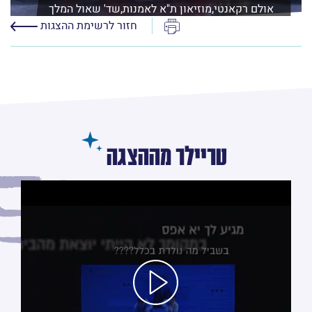
אולם רקאנטי,מוזיאון ת"א לאמנות,שד' שאול המלך
21 ת"א
הדפס
חזור לרשימת ההצגות
לפרטים נוספים ורכישה
טריילר מההצגה
לחץ/י על מנת לראות את הסרטון טריילר מההצגה